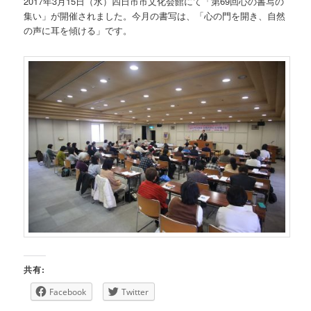
2017年3月15日（水）四日市市文化会館にて「第69回心の書写の
ツ
集い」が開催されました。今月の書写は、「心の門を開き、自然
の声に耳を傾ける」です。
へ
移
動
共有:
Facebook
Twitter