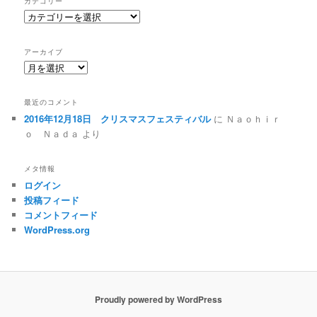
カテゴリー
カ
テ
ゴ
アーカイブ
リ
ア
ー
ー
カ
最近のコメント
イ
2016年12月18日 クリスマスフェスティバル
に
Ｎａｏｈｉｒ
ブ
ｏ Ｎａｄａ
より
メタ情報
ログイン
投稿フィード
コメントフィード
WordPress.org
Proudly powered by WordPress