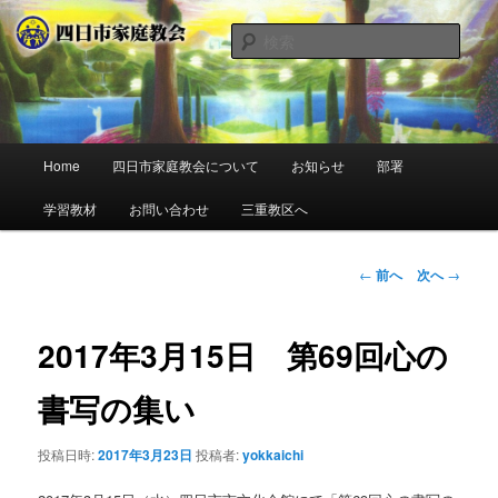
神様の真の愛を相続しよう
検
索
四日市家庭教会
メ
Home
四日市家庭教会について
お知らせ
部署
メ
イ
ン
学習教材
お問い合わせ
三重教区へ
イ
メ
ニ
ン
ュ
投
←
前へ
次へ
→
ー
稿
コ
ナ
ビ
2017年3月15日 第69回心の
ン
ゲ
ー
書写の集い
テ
シ
ョ
ン
投稿日時:
2017年3月23日
投稿者:
yokkaichi
ン